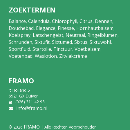
ZOEKTERMEN
Balance
Calendula
Chlorophyll
Citrus
Dennen
,
,
,
,
,
Douchebad
Elegance
Finesse
Hornhautbalsem
,
,
,
,
Koelspray
Latschengeist
Neutraal
Ringelblumen
,
,
,
,
Schrunden
Sixtufit
Sixtumed
Sixtus
Sixtuwohl
,
,
,
,
,
Sportfluid
Startolie
Tinctuur
Voetbalsem
,
,
,
,
Voetenbad
Waslotion
Zitvlakcrème
,
,
FRAMO
't Holland 5
6921 GX Duiven
(026) 311 42 93
info@framo.nl
FRAMO
© 2026
| Alle Rechten Voorbehouden