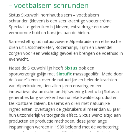
– voetbalsem schrunden
Sixtus Sixtuwohl hornhautbalsem – voetbalsem
schrunden (kloven) is een zeer krachtige voetencrème.
Speciaal te gebruiken bij kloven, extra droge en ruwe
verhoornde huid en barstjes aan de hielen.
Samenstelling uit natuurzuivere Alpenkruiden en etherische
oliën uit Latschenkiefer, Rozemarijn, Tijm en Lavendel
zorgen voor een weldadig gevoel en brengen de voethuid in
evenwicht.
Naast de Sixtuwohl lijn heeft
Sixtus
ook een
sportverzorgingslijn met
Sixtufit
massageoliën. Mede door
de “oude” kennis over de natuurlijke en helende krachten
van Alpenkruiden, tientallen jaren ervaring en een
innovatieve dynamische bedrijfsvoering bent u bij Sixtus al
generaties lang verzekerd van unieke kwaliteitsproducten.
De kostbare zalven, balsems en oliën met natuurlijke
ingrediënten, overtuigen de gebruikers al meer dan 65 jaar
hun uitzonderlijk verzorgende effect. Sixtus werkt altijd aan
producten en productie methoden, deze jarenlange
inspanningen werden in 1989 beloond met de verbetering