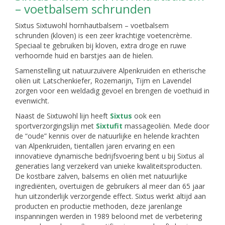
– voetbalsem schrunden
Sixtus Sixtuwohl hornhautbalsem – voetbalsem
schrunden (kloven) is een zeer krachtige voetencrème.
Speciaal te gebruiken bij kloven, extra droge en ruwe
verhoornde huid en barstjes aan de hielen.
Samenstelling uit natuurzuivere Alpenkruiden en etherische
oliën uit Latschenkiefer, Rozemarijn, Tijm en Lavendel
zorgen voor een weldadig gevoel en brengen de voethuid in
evenwicht.
Naast de Sixtuwohl lijn heeft
Sixtus
ook een
sportverzorgingslijn met
Sixtufit
massageoliën. Mede door
de “oude” kennis over de natuurlijke en helende krachten
van Alpenkruiden, tientallen jaren ervaring en een
innovatieve dynamische bedrijfsvoering bent u bij Sixtus al
generaties lang verzekerd van unieke kwaliteitsproducten.
De kostbare zalven, balsems en oliën met natuurlijke
ingrediënten, overtuigen de gebruikers al meer dan 65 jaar
hun uitzonderlijk verzorgende effect. Sixtus werkt altijd aan
producten en productie methoden, deze jarenlange
inspanningen werden in 1989 beloond met de verbetering