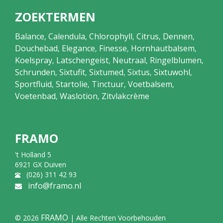
ZOEKTERMEN
Balance
Calendula
Chlorophyll
Citrus
Dennen
,
,
,
,
,
Douchebad
Elegance
Finesse
Hornhautbalsem
,
,
,
,
Koelspray
Latschengeist
Neutraal
Ringelblumen
,
,
,
,
Schrunden
Sixtufit
Sixtumed
Sixtus
Sixtuwohl
,
,
,
,
,
Sportfluid
Startolie
Tinctuur
Voetbalsem
,
,
,
,
Voetenbad
Waslotion
Zitvlakcrème
,
,
FRAMO
't Holland 5
6921 GX Duiven
(026) 311 42 93
info@framo.nl
FRAMO
© 2026
| Alle Rechten Voorbehouden