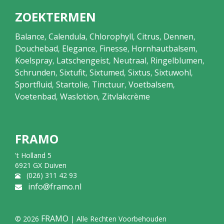
ZOEKTERMEN
Balance
Calendula
Chlorophyll
Citrus
Dennen
,
,
,
,
,
Douchebad
Elegance
Finesse
Hornhautbalsem
,
,
,
,
Koelspray
Latschengeist
Neutraal
Ringelblumen
,
,
,
,
Schrunden
Sixtufit
Sixtumed
Sixtus
Sixtuwohl
,
,
,
,
,
Sportfluid
Startolie
Tinctuur
Voetbalsem
,
,
,
,
Voetenbad
Waslotion
Zitvlakcrème
,
,
FRAMO
't Holland 5
6921 GX Duiven
(026) 311 42 93
info@framo.nl
FRAMO
© 2026
| Alle Rechten Voorbehouden