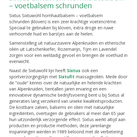
– voetbalsem schrunden
Sixtus Sixtuwohl hornhautbalsem – voetbalsem
schrunden (kloven) is een zeer krachtige voetencrème.
Speciaal te gebruiken bij kloven, extra droge en ruwe
verhoornde huid en barstjes aan de hielen.
Samenstelling uit natuurzuivere Alpenkruiden en etherische
oliën uit Latschenkiefer, Rozemarijn, Tijm en Lavendel
zorgen voor een weldadig gevoel en brengen de voethuid in
evenwicht.
Naast de Sixtuwohl lijn heeft
Sixtus
ook een
sportverzorgingslijn met
Sixtufit
massageoliën. Mede door
de “oude” kennis over de natuurlijke en helende krachten
van Alpenkruiden, tientallen jaren ervaring en een
innovatieve dynamische bedrijfsvoering bent u bij Sixtus al
generaties lang verzekerd van unieke kwaliteitsproducten.
De kostbare zalven, balsems en oliën met natuurlijke
ingrediënten, overtuigen de gebruikers al meer dan 65 jaar
hun uitzonderlijk verzorgende effect. Sixtus werkt altijd aan
producten en productie methoden, deze jarenlange
inspanningen werden in 1989 beloond met de verbetering