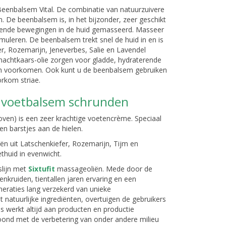
eenbalsem Vital. De combinatie van natuurzuivere
 De beenbalsem is, in het bijzonder, zeer geschikt
iende bewegingen in de huid gemasseerd. Masseer
uleren. De beenbalsem trekt snel de huid in en is
fer, Rozemarijn, Jeneverbes, Salie en Lavendel
 nachtkaars-olie zorgen voor gladde, hydraterende
en voorkomen. Ook kunt u de beenbalsem gebruiken
rkom striae.
– voetbalsem schrunden
ven) is een zeer krachtige voetencrème. Speciaal
en barstjes aan de hielen.
iën uit Latschenkiefer, Rozemarijn, Tijm en
thuid in evenwicht.
slijn met
Sixtufit
massageoliën. Mede door de
nkruiden, tientallen jaren ervaring en een
eneraties lang verzekerd van unieke
 natuurlijke ingrediënten, overtuigen de gebruikers
us werkt altijd aan producten en productie
ond met de verbetering van onder andere milieu