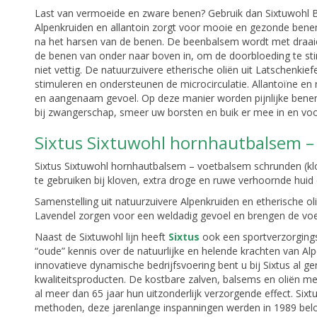
Last van vermoeide en zware benen? Gebruik dan Sixtuwohl B
Alpenkruiden en allantoin zorgt voor mooie en gezonde benen.
na het harsen van de benen. De beenbalsem wordt met draa
de benen van onder naar boven in, om de doorbloeding te stim
niet vettig. De natuurzuivere etherische oliën uit Latschenkie
stimuleren en ondersteunen de microcirculatie. Allantoïne en
en aangenaam gevoel. Op deze manier worden pijnlijke ben
bij zwangerschap, smeer uw borsten en buik er mee in en voo
Sixtus Sixtuwohl hornhautbalsem 
Sixtus Sixtuwohl hornhautbalsem – voetbalsem schrunden (klo
te gebruiken bij kloven, extra droge en ruwe verhoornde huid 
Samenstelling uit natuurzuivere Alpenkruiden en etherische ol
Lavendel zorgen voor een weldadig gevoel en brengen de voe
Naast de Sixtuwohl lijn heeft
Sixtus
ook een sportverzorging
“oude” kennis over de natuurlijke en helende krachten van Alpe
innovatieve dynamische bedrijfsvoering bent u bij Sixtus al g
kwaliteitsproducten. De kostbare zalven, balsems en oliën met
al meer dan 65 jaar hun uitzonderlijk verzorgende effect. Sixt
methoden, deze jarenlange inspanningen werden in 1989 belo