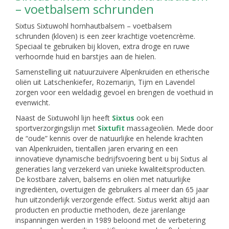
– voetbalsem schrunden
Sixtus Sixtuwohl hornhautbalsem – voetbalsem
schrunden (kloven) is een zeer krachtige voetencrème.
Speciaal te gebruiken bij kloven, extra droge en ruwe
verhoornde huid en barstjes aan de hielen.
Samenstelling uit natuurzuivere Alpenkruiden en etherische
oliën uit Latschenkiefer, Rozemarijn, Tijm en Lavendel
zorgen voor een weldadig gevoel en brengen de voethuid in
evenwicht.
Naast de Sixtuwohl lijn heeft
Sixtus
ook een
sportverzorgingslijn met
Sixtufit
massageoliën. Mede door
de “oude” kennis over de natuurlijke en helende krachten
van Alpenkruiden, tientallen jaren ervaring en een
innovatieve dynamische bedrijfsvoering bent u bij Sixtus al
generaties lang verzekerd van unieke kwaliteitsproducten.
De kostbare zalven, balsems en oliën met natuurlijke
ingrediënten, overtuigen de gebruikers al meer dan 65 jaar
hun uitzonderlijk verzorgende effect. Sixtus werkt altijd aan
producten en productie methoden, deze jarenlange
inspanningen werden in 1989 beloond met de verbetering