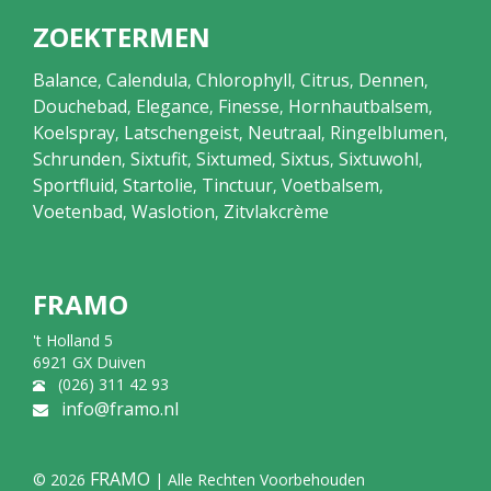
ZOEKTERMEN
Balance
Calendula
Chlorophyll
Citrus
Dennen
,
,
,
,
,
Douchebad
Elegance
Finesse
Hornhautbalsem
,
,
,
,
Koelspray
Latschengeist
Neutraal
Ringelblumen
,
,
,
,
Schrunden
Sixtufit
Sixtumed
Sixtus
Sixtuwohl
,
,
,
,
,
Sportfluid
Startolie
Tinctuur
Voetbalsem
,
,
,
,
Voetenbad
Waslotion
Zitvlakcrème
,
,
FRAMO
't Holland 5
6921 GX Duiven
(026) 311 42 93
info@framo.nl
FRAMO
© 2026
| Alle Rechten Voorbehouden